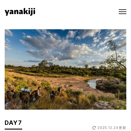
Skip
to
content
DAY7
2025.12.24
更新