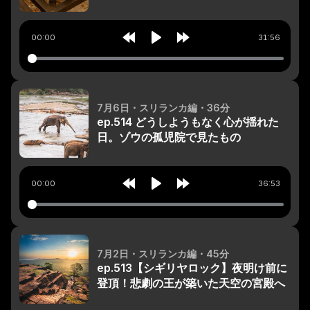
00:00
31:56
Rewind
Play
Forward
10s
10s
7月6日
・スリランカ編
・36分
ep.514 どうしようもなく心が揺れた
日。ゾウの孤児院で見たもの
00:00
36:53
Rewind
Play
Forward
10s
10s
7月2日
・スリランカ編
・45分
ep.513【シギリヤロック】夜明け前に
登頂！悲劇の王が築いた天空の宮殿へ