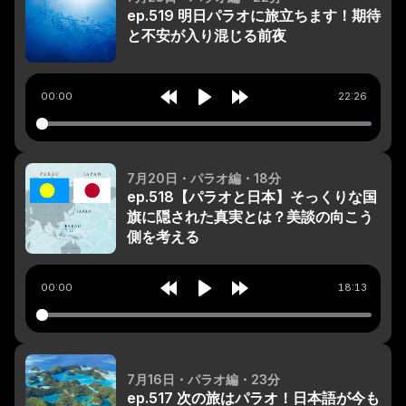
ep.519 明日パラオに旅立ちます！期待
と不安が入り混じる前夜
00:00
22:26
Rewind
Play
Forward
10s
10s
7月20日
・パラオ編
・18分
ep.518【パラオと日本】そっくりな国
旗に隠された真実とは？美談の向こう
側を考える
00:00
18:13
Rewind
Play
Forward
10s
10s
7月16日
・パラオ編
・23分
ep.517 次の旅はパラオ！日本語が今も