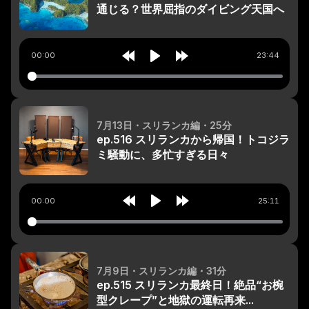
通じる？世界屈指のダイビング天国へ
00:00
23:44
Rewind
Play
Forward
10s
10s
7月13日
・スリランカ編
・25分
ep.516 スリランカから帰国！トコジラ
ミ騒動に、多忙すぎる日々
00:00
25:11
Rewind
Play
Forward
10s
10s
7月9日
・スリランカ編
・31分
ep.515 スリランカ最終日！絶品“お椀
型クレープ”と地獄の運転再来...