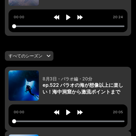
00:00
20:24
Rewind
Play
Forward
10s
10s
8月3日
・パラオ編
・20分
ep.522 パラオの海が想像以上に楽し
い！海中洞窟から激流ポイントまで
00:00
20:05
Rewind
Play
Forward
10s
10s