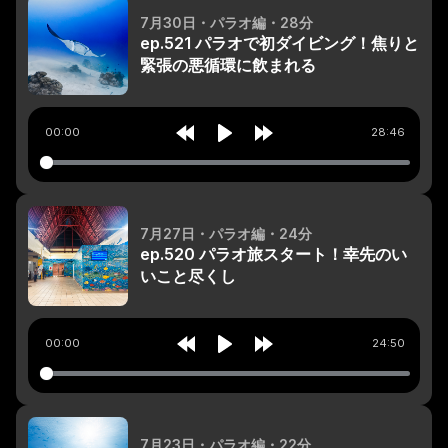
7月30日
・パラオ編
・28分
ep.521 パラオで初ダイビング！焦りと
緊張の悪循環に飲まれる
00:00
28:46
Rewind
Play
Forward
10s
10s
7月27日
・パラオ編
・24分
ep.520 パラオ旅スタート！幸先のい
いこと尽くし
00:00
24:50
Rewind
Play
Forward
10s
10s
7月23日
・パラオ編
・22分