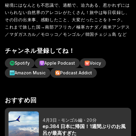
秘境にはなんとも不思議で、過酷で、迫力ある、惹かれずには
いられない自然界のアレコレがたくさん！旅中は毎日収録し、
その日の出来事、感動したこと、大変だったことをトーク。
これまで旅した国→南部アフリカ／極寒カナダ／南米アンデス
／マダガスカル／モロッコ／モンゴル／韓国チェジュ島 など
チャンネル登録してね！
Spotify
Apple Podcast
Voicy
Amazon Music
Podcast Addict
おすすめ回
4月3日
・モンゴル編
・20分
ep.384 日本に帰国！1週間ぶりのお風
呂が最高すぎた