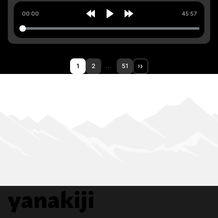
00:00
45:57
Rewind
Play
Forward
10s
10s
1
2
…
51
›