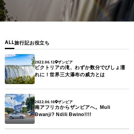
ALL
旅行記
お役立ち
2022.06.12
ザンビア
ビクトリアの滝、わずか数分でびしょ濡
れに！世界三大瀑布の威力とは
2022.06.10
ザンビア
南アフリカからザンビアへ。Muli
Bwanji? Ndili Bwino!!!!