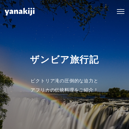
Skip
to
content
ザンビア旅行記
ビクトリア滝の圧倒的な迫力と
アフリカの伝統料理をご紹介！