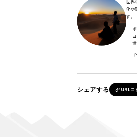
世界
化や
す。
ポ
ヨ
世
P
シェアする
URLコ