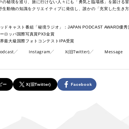
中の秘境を巡り、旅に行けない人々にも「勇気と臨場感」を届ける
野生動物の知識をクリエイティブに発信し、誰かの「充実した生き
ッドキャスト番組「秘境ラジオ」：JAPAN PODCAST AWARD優秀
ーロッパ国際写真賞PX3金賞
界最大級国際フォトコンテストIPA受賞
odcast
Instagram
X(旧Twitter)
Message
ピー
X(旧Twitter)
Facebook