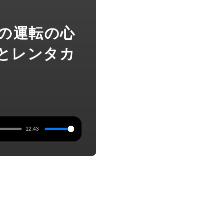
雪道の運転の心
転とレンタカ
12:43