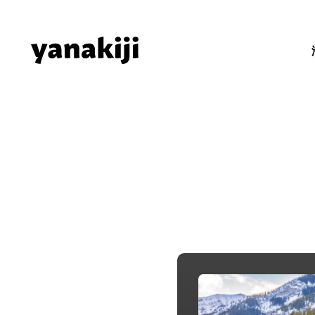
Skip
to
content
秘境ラジオ 