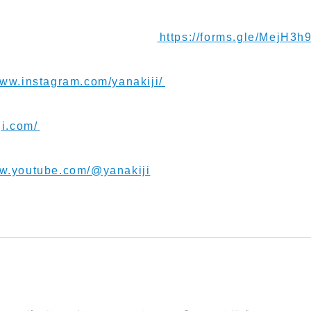
メッセージお待ちしてます！
⁠⁠https://forms.gle/MejH3
/www.instagram.com/yanakiji/⁠⁠
ji.com/⁠⁠
www.youtube.com/@yanakiji