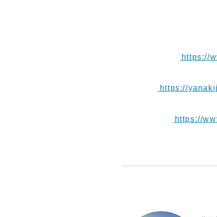
【お便り】ご連絡や応援
【Instagram】
⁠⁠https:/
【Blog】
⁠⁠https://yanaki
【Youtube】
⁠⁠https://