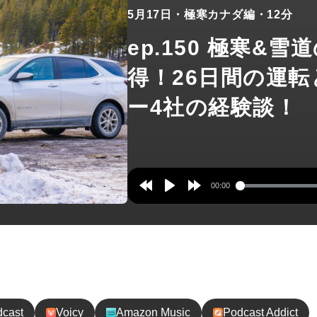
5月17日
・極寒カナダ編
・12分
ep.150 極寒&
得！26日間の運
ー4社の経験談！
00:00
Rewind
Play
Forward
10s
10s
録してね！
dcast
Voicy
Amazon Music
Podcast Addict