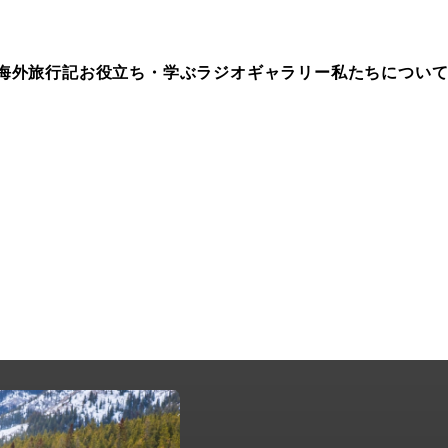
海外旅行記
お役立ち・学ぶ
ラジオ
ギャラリー
私たちについ
ep.148