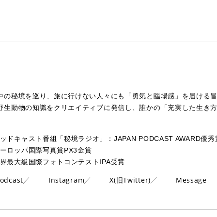
中の秘境を巡り、旅に行けない人々にも「勇気と臨場感」を届ける
野生動物の知識をクリエイティブに発信し、誰かの「充実した生き
ッドキャスト番組「秘境ラジオ」：JAPAN PODCAST AWARD優秀
ーロッパ国際写真賞PX3金賞
界最大級国際フォトコンテストIPA受賞
odcast
Instagram
X(旧Twitter)
Message