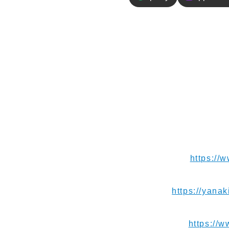
エピソードの
南米アンデス旅6日目は
た！今日はまず国境越え
使いましたが、無事に許
なカカシがぶら下げられ
【お便り】ご連絡や応援メッセ
【Instagram】
https://
【Blog】⁠⁠⁠⁠⁠⁠
https://yanak
【Youtube】⁠⁠⁠⁠⁠⁠⁠
https://