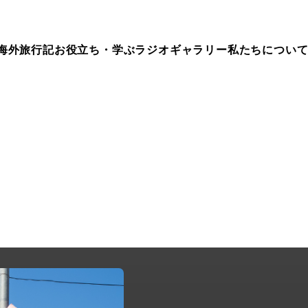
海外旅行記
お役立ち・学ぶ
ラジオ
ギャラリー
私たちについ
ep.170