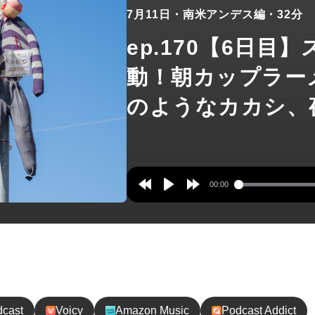
7月11日
・南米アンデス編
・32分
ep.170【6日目
動！朝カップラー
のようなカカシ、
00:00
Rewind
Play
Forward
10s
10s
録してね！
dcast
Voicy
Amazon Music
Podcast Addict