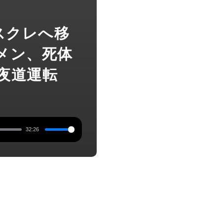
】スクレへ移
メン、死体
夜道運転
32:26