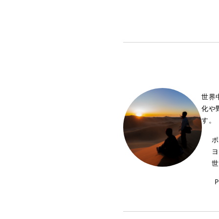
世界
化や
す。
ポ
ヨ
世
P