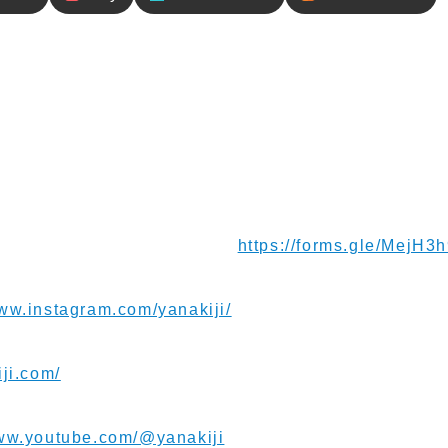
内容
トロトロを朝の5時半に出発して、日の出を見ながら朝カ
許可証を受け取るためにコチャバンバへ向かいます。紆
可書類を受け取れました！そのあとスクレへ向かいます
ていたり、夜道では頼りになる兄貴と出会い、楽しい移
ージお待ちしてます！⁠⁠⁠⁠⁠⁠⁠
https://forms.gle/MejH
www.instagram.com/yanakiji/
iji.com/
www.youtube.com/@yanakiji