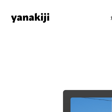
Skip
to
content
秘境ラジオ 