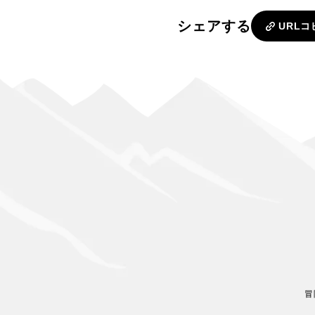
シェアする
URLコ
冒