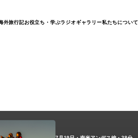
海外旅行記
お役立ち・学ぶ
ラジオ
ギャラリー
私たちについ
ep.176
7月19日
・南米アンデス編
・38分