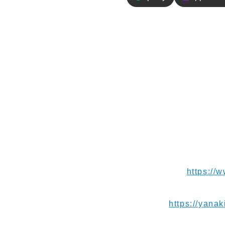
エピソードの
南米アンデス旅9日目は
終始絶景で、動物にたく
ャにも遭遇！ウユニに着
元気あふれる絶品中華屋
【お便り】ご連絡や応援メッセ
【Instagram】
https://
【Blog】⁠⁠⁠⁠⁠⁠
https://yanak