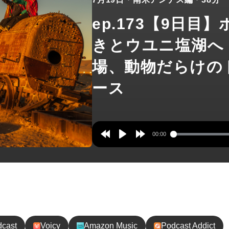
ep.173【9日目
きとウユニ塩湖へ
場、動物だらけの
ース
00:00
Rewind
Play
Forward
10s
10s
録してね！
dcast
Voicy
Amazon Music
Podcast Addict