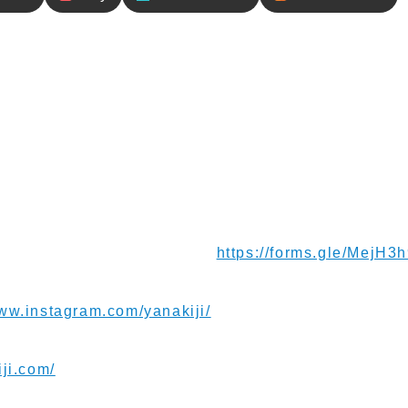
内容
ウユニ塩湖へ移動！午前中はポトシ街歩き、午後からウ
さん会いました！アルパカとリャマの楽園のようでした
いたらビューポイントや列車の墓場に行きました。夜ご
さんに行きました。
ージお待ちしてます！⁠⁠⁠⁠⁠⁠⁠
https://forms.gle/MejH
www.instagram.com/yanakiji/
iji.com/