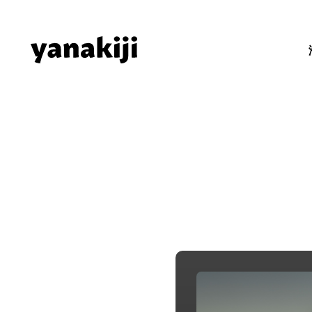
Skip
to
content
秘境ラジオ 