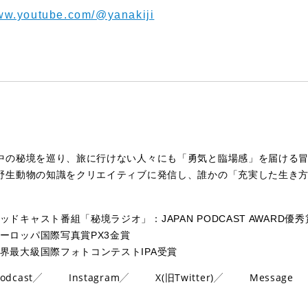
www.youtube.com/@yanakiji
中の秘境を巡り、旅に行けない人々にも「勇気と臨場感」を届ける
野生動物の知識をクリエイティブに発信し、誰かの「充実した生き
ッドキャスト番組「秘境ラジオ」：JAPAN PODCAST AWARD優秀
ーロッパ国際写真賞PX3金賞
界最大級国際フォトコンテストIPA受賞
odcast
Instagram
X(旧Twitter)
Message