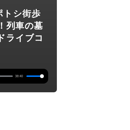
】ポトシ街歩
！列車の墓
ドライブコ
38:40