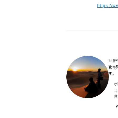
【Youtube】⁠⁠⁠⁠⁠⁠⁠
https://
世界
化や
す。
ポ
ヨ
世
P