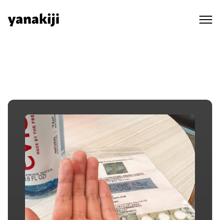
Skip
to
content
秘境ラジオ ep.216