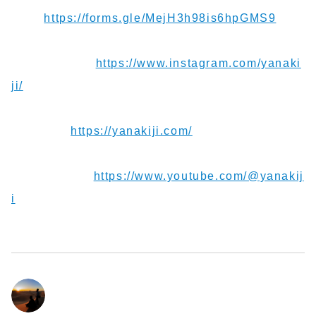
す！⁠⁠⁠⁠⁠⁠⁠
https://forms.gle/MejH3h98is6hpGMS9
⁠⁠⁠⁠⁠⁠⁠
【Instagram】
https://www.instagram.com/yanaki
ji/
【Blog】⁠⁠⁠⁠⁠⁠
https://yanakiji.com/
【Youtube】⁠⁠⁠⁠⁠⁠⁠
https://www.youtube.com/@yanakij
i