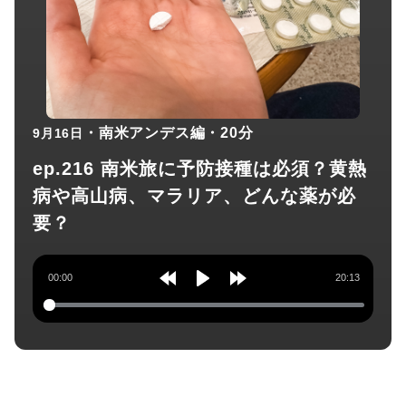
・南米アンデス編
・20分
9月16日
ep.216 南米旅に予防接種は必須？黄熱
病や高山病、マラリア、どんな薬が必
要？
00:00
20:13
Rewind
Play
Forward
10s
10s
チャンネル登録してね！