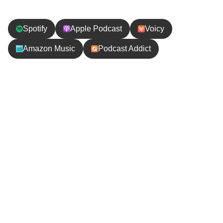
Spotify
Apple Podcast
Voicy
Amazon Music
Podcast Addict
エピソードの内容
南米アンデス地方には黄熱病、マラリア、狂犬病、
A型肝炎など様々な感染症リスクがあります。48日
間の南米旅から健康で帰ってきた私たちが、出国前
にどんな予防接種を受け、どんな薬を日本から持っ
て行ったかをお話しします。無知は怖いので、ぜひ
参考にしてくださいね！！
【お便り】ご連絡や応援メッセージお待ちしてま