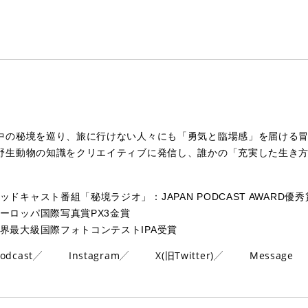
中の秘境を巡り、旅に行けない人々にも「勇気と臨場感」を届ける
野生動物の知識をクリエイティブに発信し、誰かの「充実した生き
ッドキャスト番組「秘境ラジオ」：JAPAN PODCAST AWARD優秀
ーロッパ国際写真賞PX3金賞
界最大級国際フォトコンテストIPA受賞
odcast
Instagram
X(旧Twitter)
Message