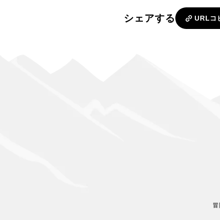
シェアする
URLコ
冒