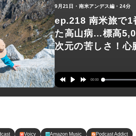
9月21日
・南米アンデス編
・24分
ep.218 南米旅
た高山病…標高5,
次元の苦しさ！心
00:00
Rewind
Play
Forward
10s
10s
録してね！
dcast
Voicy
Amazon Music
Podcast Addict