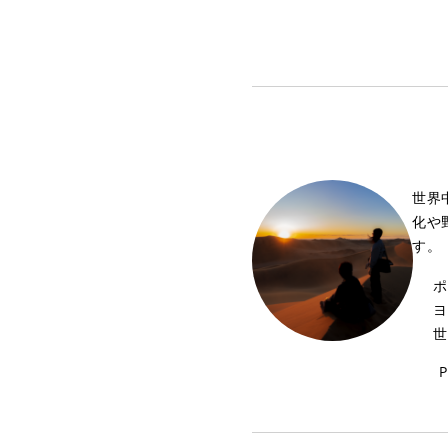
世界
化や
す。
ポ
ヨ
世
P