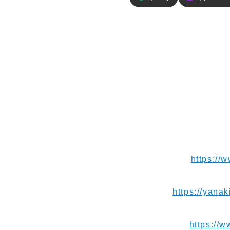
エピソードの
南米アンデス旅で最も恐
りも高い場所で長く過ご
いたことや、標高レベル
【お便り】ご連絡や応援メッセ
【Instagram】
https://
【Blog】⁠⁠⁠⁠⁠⁠
https://yanak
【Youtube】⁠⁠⁠⁠⁠⁠⁠
https://