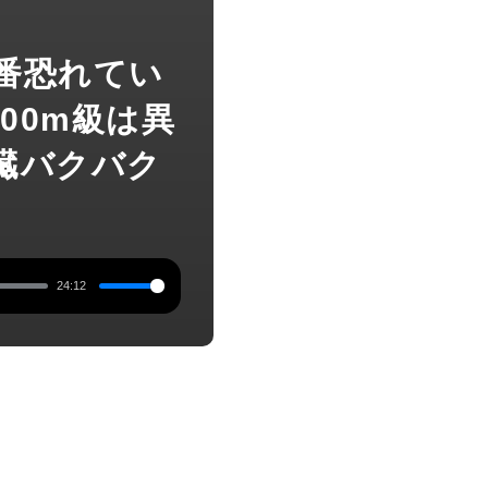
で1番恐れてい
000m級は異
臓バクバク
24:12