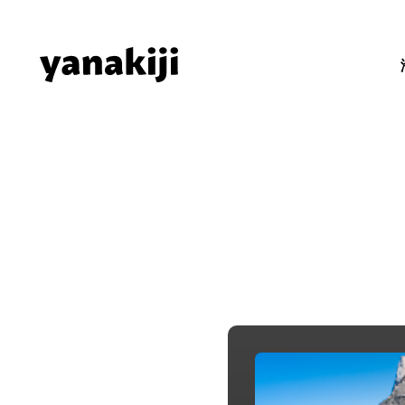
Skip
to
content
秘境ラジオ 