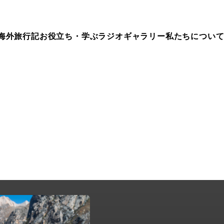
海外旅行記
お役立ち・学ぶ
ラジオ
ギャラリー
私たちについ
ep.218