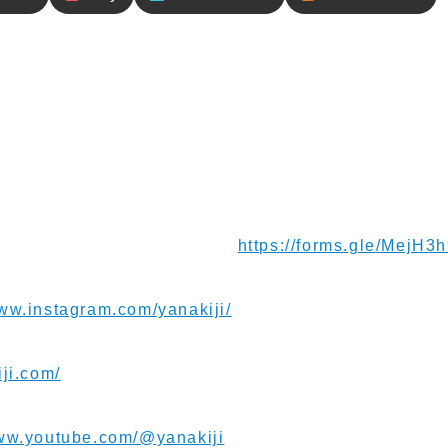
内容
れていたのが高山病でした。実際標高5,000mの世界ま
していたけど、果たして高山病にはなったのか！？高度
別の症状・感覚をお伝えします！
ージお待ちしてます！⁠⁠⁠⁠⁠⁠⁠
https://forms.gle/MejH
www.instagram.com/yanakiji/
iji.com/
www.youtube.com/@yanakiji