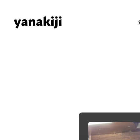
Skip
to
content
秘境ラジオ 