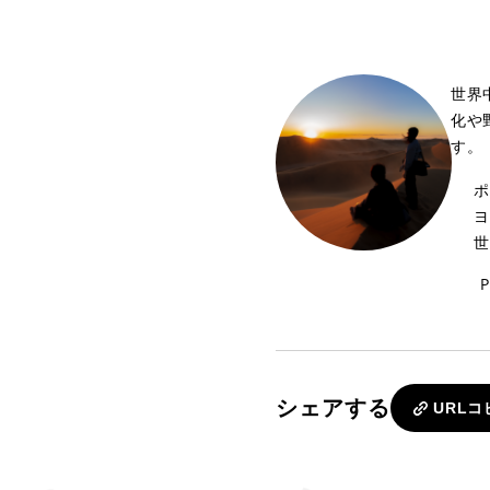
世界
化や
す。
ポ
ヨ
世
P
シェアする
URLコ