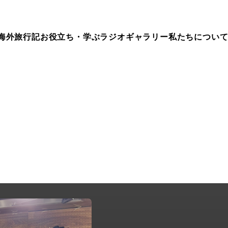
海外旅行記
お役立ち・学ぶ
ラジオ
ギャラリー
私たちについ
ep.273