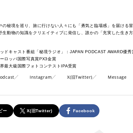
中の秘境を巡り、旅に行けない人々にも「勇気と臨場感」を届ける
野生動物の知識をクリエイティブに発信し、誰かの「充実した生き
ッドキャスト番組「秘境ラジオ」：JAPAN PODCAST AWARD優秀
ーロッパ国際写真賞PX3金賞
界最大級国際フォトコンテストIPA受賞
odcast
Instagram
X(旧Twitter)
Message
ピー
X(旧Twitter)
Facebook