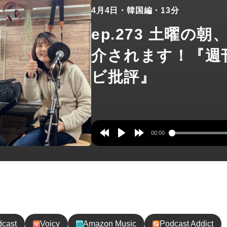
4月4日
・韓国編
・13分
ep.273 土曜の
介されます！『週
ビ批評』
00:00
Rewind
Play
Forward
10s
10s
録してね！
dcast
Voicy
Amazon Music
Podcast Addict