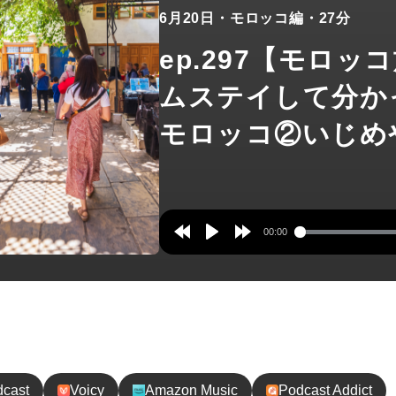
6月20日
・モロッコ編
・27分
ep.297【モロッ
ムステイして分か
モロッコ②いじめ
00:00
Rewind
Play
Forward
10s
10s
録してね！
dcast
Voicy
Amazon Music
Podcast Addict