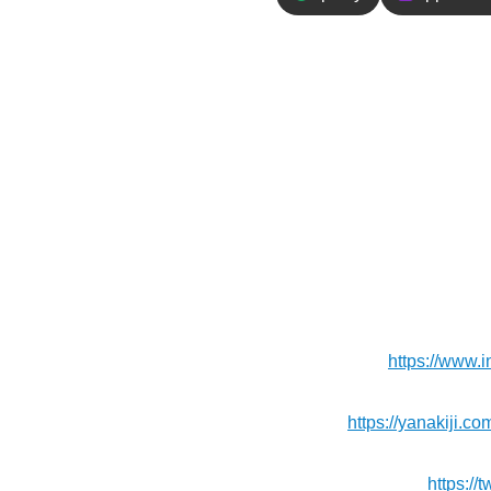
エピソードの
衝撃的だったモロッコの
とはまた違うモロッコの
【お便り】ご連絡や応援メッセー
【Instagram】
https://www.i
【Blog】⁠⁠⁠⁠⁠⁠
https://yanakiji.co
【X（旧Twitter）】
https://t