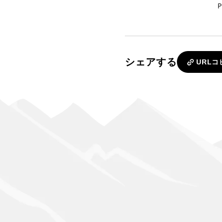
P
シェアする
URLコ