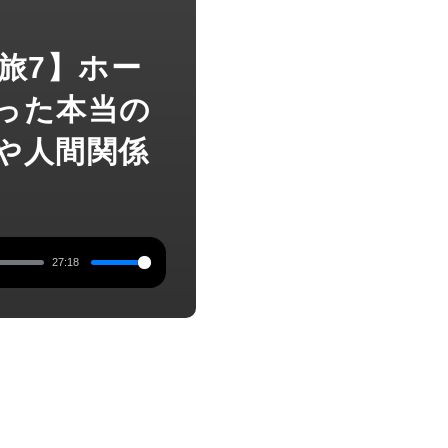
コ旅7】ホー
った本当の
や人間関係
27:18