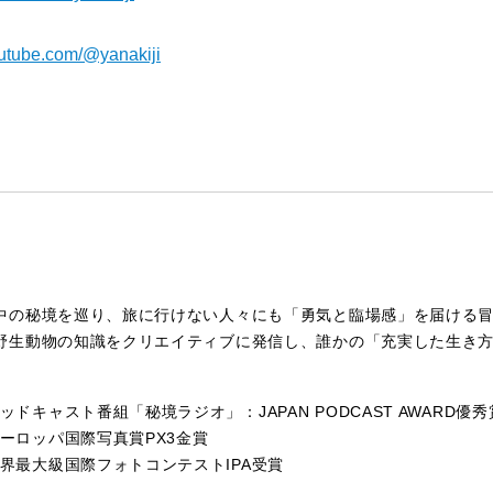
outube.com/@yanakiji
中の秘境を巡り、旅に行けない人々にも「勇気と臨場感」を届ける
野生動物の知識をクリエイティブに発信し、誰かの「充実した生き
ッドキャスト番組「秘境ラジオ」：JAPAN PODCAST AWARD優秀
ーロッパ国際写真賞PX3金賞
界最大級国際フォトコンテストIPA受賞