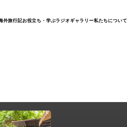
海外旅行記
お役立ち・学ぶ
ラジオ
ギャラリー
私たちについ
ep.297