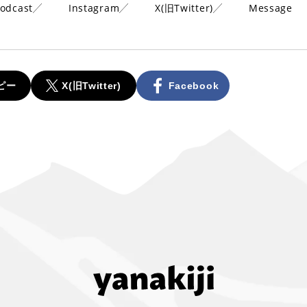
odcast
Instagram
X(旧Twitter)
Message
ピー
X(旧Twitter)
Facebook