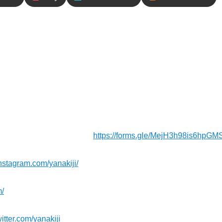
内容
人間関係...意外にもいじめが激しく、予想外の真相が明
人間関係の実情をお届けします！
ジお待ちしてます！⁠⁠⁠⁠⁠⁠⁠
https://forms.gle/MejH3h98is6hpGM
nstagram.com/yanakiji/
m/
witter.com/yanakiji