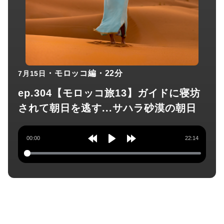
・モロッコ編
・22分
7月15日
ep.304【モロッコ旅13】ガイドに寝坊
されて朝日を逃す...サハラ砂漠の朝日
00:00
22:14
Rewind
Play
Forward
10s
10s
チャンネル登録してね！