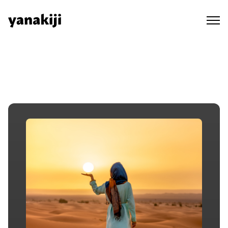
Skip
to
content
秘境ラジオ ep.304