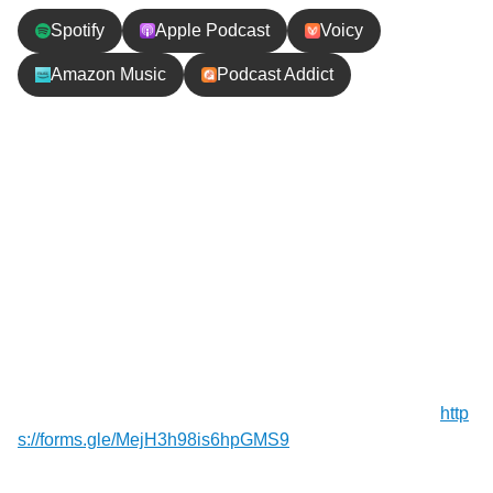
Spotify
Apple Podcast
Voicy
Amazon Music
Podcast Addict
エピソードの内容
ラクダに乗って砂漠の朝日を見にいくというスペシ
ャルな日。すごく楽しみにしていたのに、ガイドに
寝坊され朝日を逃す！？
【お便り】ご連絡や応援メッセージお待ちしてます！⁠⁠⁠⁠⁠⁠⁠
http
s://forms.gle/MejH3h98is6hpGMS9
⁠⁠⁠⁠⁠⁠⁠