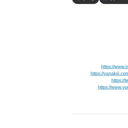
エピソードの
＼マダガスカル旅20／
途中で子ども達に出会い
【お便り】ご連絡や応援メッセー
【Instagram】
https://www.i
【Blog】⁠⁠⁠⁠⁠⁠
https://yanakiji.co
【X（旧Twitter）】
https://t
【Youtube】⁠⁠⁠⁠⁠⁠⁠
https://www.y