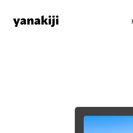
Skip
to
content
秘境ラジオ 