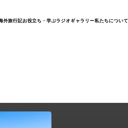
海外旅行記
お役立ち・学ぶ
ラジオ
ギャラリー
私たちについ
ep.343