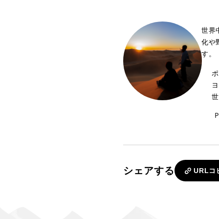
世界
化や
す。
ポ
ヨ
世
P
シェアする
URLコ