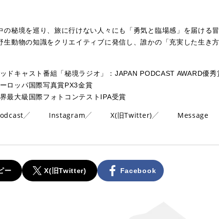
中の秘境を巡り、旅に行けない人々にも「勇気と臨場感」を届ける
野生動物の知識をクリエイティブに発信し、誰かの「充実した生き
ッドキャスト番組「秘境ラジオ」：JAPAN PODCAST AWARD優秀
ーロッパ国際写真賞PX3金賞
界最大級国際フォトコンテストIPA受賞
odcast
Instagram
X(旧Twitter)
Message
ピー
X(旧Twitter)
Facebook