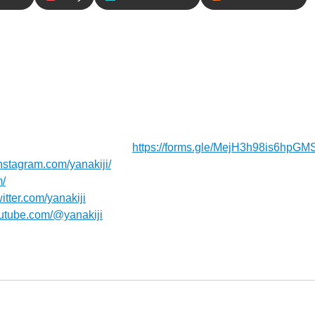
内容
今日も水下痢で苦しい1日でした。ひたすら腹痛と闘いな
、再びきじーが子ども達にジャンケンを伝授！
ジお待ちしてます！⁠⁠⁠⁠⁠⁠⁠
https://forms.gle/MejH3h98is6hpGM
nstagram.com/yanakiji/
m/
witter.com/yanakiji
outube.com/@yanakiji