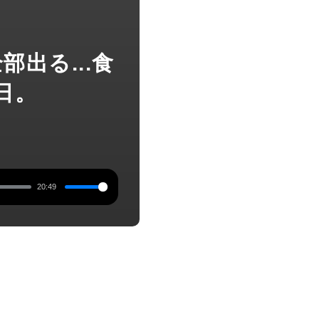
全部出る...食
日。
20:49