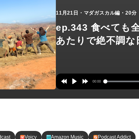
11月21日
・マダガスカル編
・20分
ep.343 食べても
あたりで絶不調な
00:00
Rewind
Play
Forward
10s
10s
録してね！
dcast
Voicy
Amazon Music
Podcast Addict