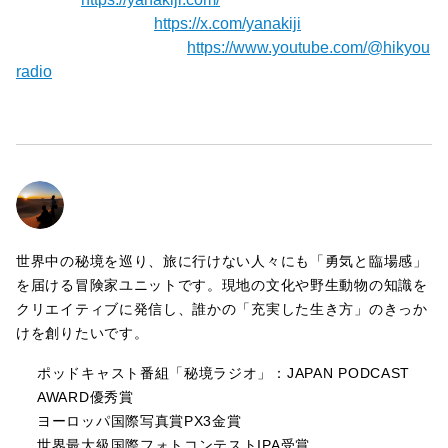
【X（旧Twitter）】
https://x.com/yanakiji
【秘境ラジオYoutube】⁠⁠⁠⁠⁠⁠⁠
https://www.youtube.com/@hikyou
radio
世界中の秘境を巡り、旅に行けない人々にも「勇気と臨場感」
を届ける冒険家ユニットです。現地の文化や野生動物の知識を
クリエイティブに発信し、誰かの「充実した生き方」のきっか
けを創りたいです。
ポッドキャスト番組「秘境ラジオ」：JAPAN PODCAST
AWARD優秀賞
ヨーロッパ国際写真賞PX3金賞
世界最大級国際フォトコンテストIPA受賞