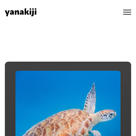
Skip
to
content
秘境ラジオ ep.432