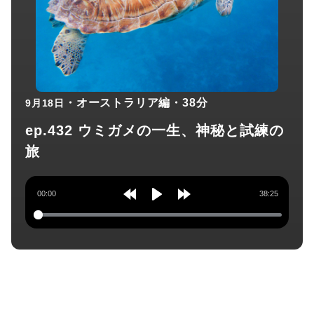
・オーストラリア編
・38分
9月18日
ep.432 ウミガメの一生、神秘と試練の
旅
00:00
38:25
Rewind
Play
Forward
10s
10s
チャンネル登録してね！