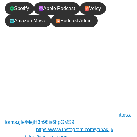
Spotify
Apple Podcast
Voicy
Amazon Music
Podcast Addict
エピソードの内容
卵1000個からわずか2〜3匹しか生き残れないウミガ
メの過酷な現実。それでも地球の磁場を頼りに数万
kmを旅し、故郷へ帰り出産する奇跡の生物。驚きの
生態と、現代に迫る絶滅危機問題までウミガメを深
掘りします！
【お便り】質問や応援メッセージお待ちしてます！⁠⁠⁠⁠⁠⁠⁠
https://
forms.gle/MejH3h98is6hpGMS9
⁠⁠⁠⁠⁠⁠⁠
【Instagram】
https://www.instagram.com/yanakiji/
【Blog】⁠⁠⁠⁠⁠⁠
https://yanakiji.com/