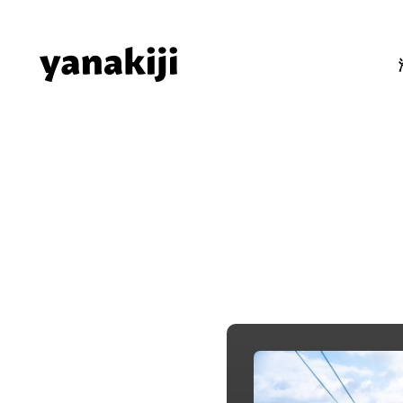
Skip
to
content
秘境ラジオ 