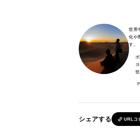
世界
化や
す。
ポ
ヨ
世
P
シェアする
URLコ