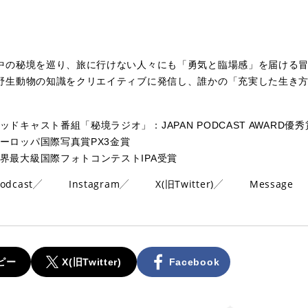
中の秘境を巡り、旅に行けない人々にも「勇気と臨場感」を届ける
野生動物の知識をクリエイティブに発信し、誰かの「充実した生き
ッドキャスト番組「秘境ラジオ」：JAPAN PODCAST AWARD優秀
ーロッパ国際写真賞PX3金賞
界最大級国際フォトコンテストIPA受賞
odcast
Instagram
X(旧Twitter)
Message
ピー
X(旧Twitter)
Facebook