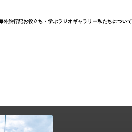
海外旅行記
お役立ち・学ぶ
ラジオ
ギャラリー
私たちについ
ep.436