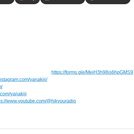
内容
深夜フライト後、眠いながら挑んだオーストラリア北部の
す森の大パノラマに感動！滝や樹齢400年の大木、森の香
お待ちしてます！⁠⁠⁠⁠⁠⁠⁠
https://forms.gle/MejH3h98is6hpGMS9
⁠
nstagram.com/yanakiji/
m/
x.com/yanakiji
ps://www.youtube.com/@hikyouradio