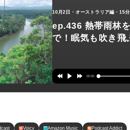
10月2日
・オーストラリア編
・15分
ep.436 熱帯雨
で！眠気も吹き飛
00:00
Rewind
Play
Forward
10s
10s
録してね！
dcast
Voicy
Amazon Music
Podcast Addict