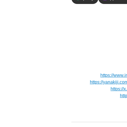
エピソードの
＼オーストラリア旅3／
カイレール”から見下ろ
す。
【お便り】質問や応援メッセージ
【Instagram】
https://www.i
【Blog】⁠⁠⁠⁠⁠⁠
https://yanakiji.co
【X（旧Twitter）】
https://
【秘境ラジオYoutube】⁠⁠⁠⁠⁠⁠⁠
htt