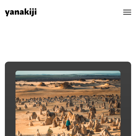
Skip
to
content
秘境ラジオ ep.473