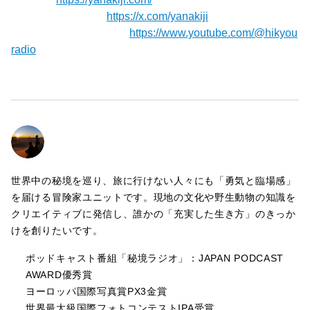
【X（旧Twitter）】
https://x.com/yanakiji
【秘境ラジオYoutube】⁠⁠⁠⁠⁠⁠⁠
https://www.youtube.com/@hikyou
radio
世界中の秘境を巡り、旅に行けない人々にも「勇気と臨場感」
を届ける冒険家ユニットです。現地の文化や野生動物の知識を
クリエイティブに発信し、誰かの「充実した生き方」のきっか
けを創りたいです。
ポッドキャスト番組「秘境ラジオ」：JAPAN PODCAST
AWARD優秀賞
ヨーロッパ国際写真賞PX3金賞
世界最大級国際フォトコンテストIPA受賞