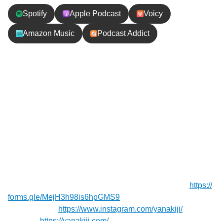
Spotify
Apple Podcast
Voicy
Amazon Music
Podcast Addict
エピソードの内容
＼オーストラリア旅37／オーストラリアを代表する
ピナクルズ砂漠に行ってきました！砂の大地に無数
の石の柱が立ち並ぶ、不思議な景色。世界の砂漠を
巡ってきた私たちが、実際に歩いて感じたことを話
します！
【お便り】質問や応援メッセージお待ちしてます！⁠⁠⁠⁠⁠⁠⁠
https://
forms.gle/MejH3h98is6hpGMS9
⁠⁠⁠⁠⁠⁠⁠
【Instagram】
https://www.instagram.com/yanakiji/
【Blog】⁠⁠⁠⁠⁠⁠
https://yanakiji.com/