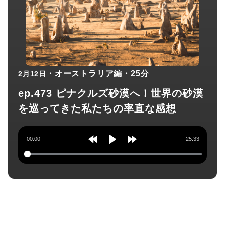
・オーストラリア編
・25分
2月12日
ep.473 ピナクルズ砂漠へ！世界の砂漠
を巡ってきた私たちの率直な感想
00:00
25:33
Rewind
Play
Forward
10s
10s
チャンネル登録してね！