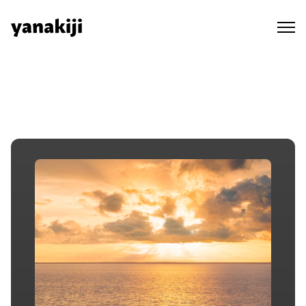
Skip
to
content
秘境ラジオ ep.475