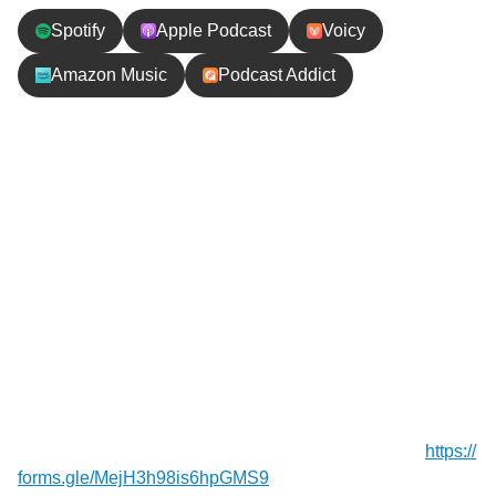
Spotify
Apple Podcast
Voicy
Amazon Music
Podcast Addict
エピソードの内容
控えめに言って最高だったオーストラリア旅。“楽し
い”だけじゃなくて、ストレスが少なかったのが大き
かった気がする。先進国だけどちゃんと秘境があ
る、出会った人たち、運転の負担を減らしてくれた
車のオートモード、外食少なめ自炊多めの旅…帰国
後トークで振り返ります。
【お便り】質問や応援メッセージお待ちしてます！⁠⁠⁠⁠⁠⁠⁠
https://
forms.gle/MejH3h98is6hpGMS9
⁠⁠⁠⁠⁠⁠⁠