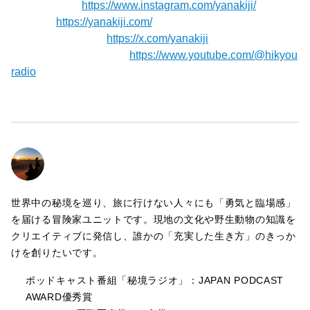
【Instagram】
https://www.instagram.com/yanakiji/
【Blog】⁠⁠⁠⁠⁠⁠
https://yanakiji.com/
【X（旧Twitter）】
https://x.com/yanakiji
【秘境ラジオYoutube】⁠⁠⁠⁠⁠⁠⁠
https://www.youtube.com/@hikyou
radio
世界中の秘境を巡り、旅に行けない人々にも「勇気と臨場感」
を届ける冒険家ユニットです。現地の文化や野生動物の知識を
クリエイティブに発信し、誰かの「充実した生き方」のきっか
けを創りたいです。
ポッドキャスト番組「秘境ラジオ」：JAPAN PODCAST
AWARD優秀賞