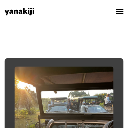
Skip
to
content
秘境ラジオ ep.499