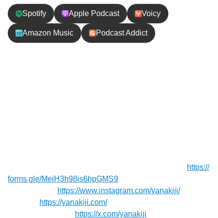
Spotify
Apple Podcast
Voicy
Amazon Music
Podcast Addict
エピソードの内容
＼スリランカ旅7／ヤーラ最終日の朝、ヒョウを求め
て挑むモーニングサファリ。ガイドとともに足跡を
追い、情報をつなぎながら進む本格的なサファリの
展開に！！これが真のサファリだ！
【お便り】質問や応援メッセージお待ちしてます！⁠⁠⁠⁠⁠⁠⁠
https://
forms.gle/MejH3h98is6hpGMS9
⁠⁠⁠⁠⁠⁠⁠
【Instagram】
https://www.instagram.com/yanakiji/
【Blog】⁠⁠⁠⁠⁠⁠
https://yanakiji.com/
【X（旧Twitter）】
https://x.com/yanakiji