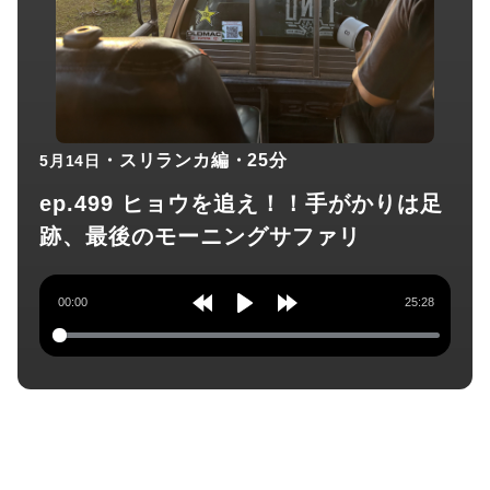
・スリランカ編
・25分
5月14日
ep.499 ヒョウを追え！！手がかりは足
跡、最後のモーニングサファリ
00:00
25:28
Rewind
Play
Forward
10s
10s
チャンネル登録してね！