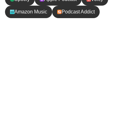
Amazon Music
Podcast Addict
エピソードの内容
シロサイやクロサイを中心にやなぎーがきじーにレ
クチャー！サイの名前の語源や見分け方、意外に走
るのが速いなど、知っているようで知らないサイの
あれこれを学びます。
まるで鎧と言われる、世界一の硬さのサイの皮膚は
一体どのくらいの厚さでしょうか！？驚きの数値
が！！
アフリカに行く前にサイのことを調べていたので、