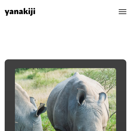
Skip
to
content
秘境ラジオ ep.68