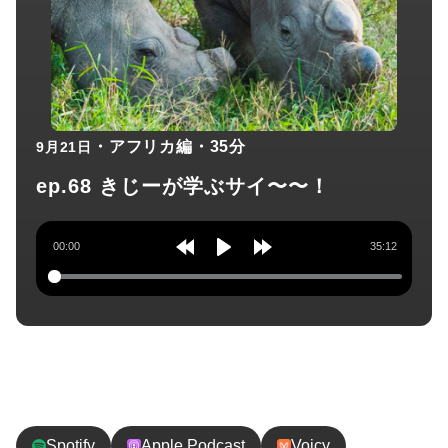
・アフリカ編
・35分
9月21日
ep.68 きじーが学ぶサイ〜〜！
00:00
35:12
Rewind
Play
Forward
10s
10s
チャンネル登録してね！
Spotify
Apple Podcast
Voicy