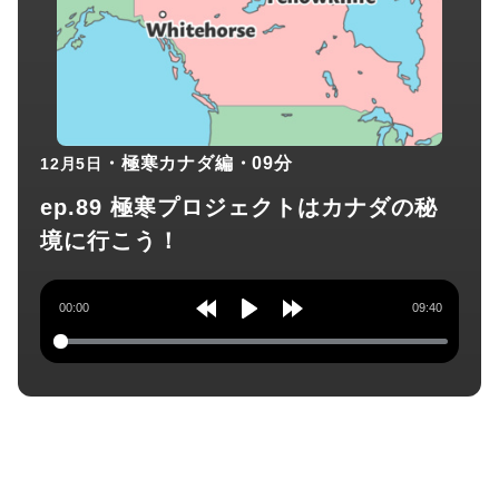
・極寒カナダ編
・09分
12月5日
ep.89 極寒プロジェクトはカナダの秘
境に行こう！
00:00
09:40
Rewind
Play
Forward
10s
10s
チャンネル登録してね！