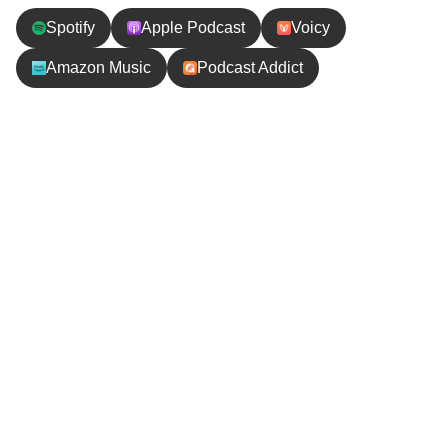
Spotify
Apple Podcast
Voicy
Amazon Music
Podcast Addict
エピソードの内容
セカンドシーズンの極寒プロジェクトでは、どんな
秘境に行こうか！？極寒プロジェクトでやりたいこ
とは「オーロラ」「野生動物を見る」「ハイキング
にトライ」などなど。2月に行くこともふまえて行き
先はカナダに決定しました！！
オーロラがもっとも綺麗に見れると言われるイエロ
ーナイフや野生動物保護区のあるホワイトホースに
滞在予定です。