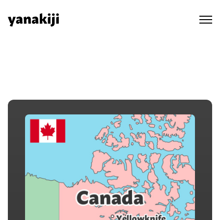
Skip
to
content
秘境ラジオ ep.89