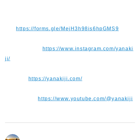
【お便り】ご連絡や応援メッセージお待ちしてま
す！
https://forms.gle/MejH3h98is6hpGMS9
【Instagram】
https://www.instagram.com/yanaki
ji/
【Blog】
https://yanakiji.com/
【Youtube】
https://www.youtube.com/@yanakiji