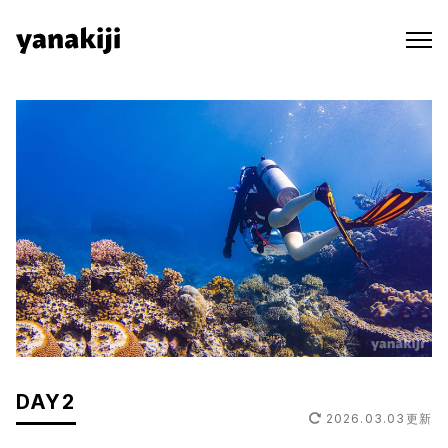
Skip
to
content
DAY2
2026.03.03
更新