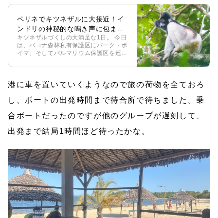
ペリネでキツネザルに大接近！イ
ンドリの神秘的な鳴き声に包まれ
キツネザルづくしの大満足な1日。 今日
る
は、バコナ森林私有保護区にパーク・ボ
イマ、そしてパルマリウム保護区を巡
り、さまざまな種類のキツネザルと会っ
てきました。念願だったインドリの鳴き
声も聞けて大興奮。今回はマダガスカル
港に車を置いていくようなので旅の荷物を全ておろ
旅1 […]
し、ボートの出発時間まで待合所で待ちました。乗
合ボートだったのですが他のグループが遅刻して、
出発まで結局1時間ほど待ったかな。