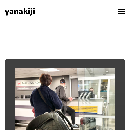
Skip
to
content
秘境ラジオ ep.117