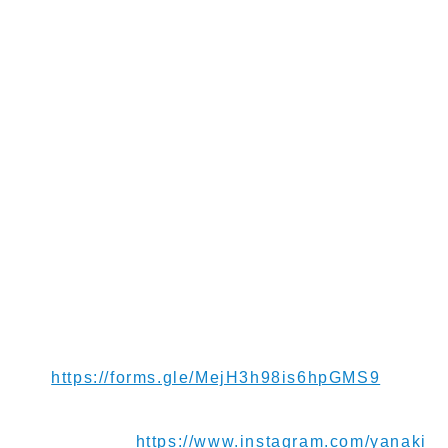
ーに問い合わせるとまだ荷物がバングーバー空港に
あるとのこと...。午前1:25の便で来るかもしれない
と言われ、夜中にもう一度空港に行ってみますが荷
物は来ず。。
明日の朝の便で来るように連絡してくれたようです
が果たして荷物は届くのか！？ちなみに受託荷物で
預けていたリュックもポケット部分が破けて濡れて
いました...。
【お便り】ご連絡や応援メッセージお待ちしてま
す！
https://forms.gle/MejH3h98is6hpGMS9
【Instagram】
https://www.instagram.com/yanaki