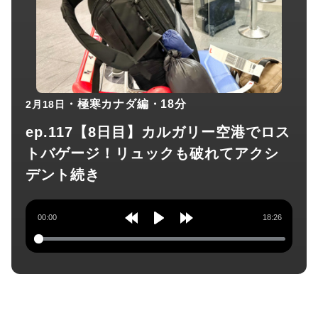
・極寒カナダ編
・18分
2月18日
ep.117【8日目】カルガリー空港でロス
トバゲージ！リュックも破れてアクシ
デント続き
00:00
18:26
Rewind
Play
Forward
10s
10s
チャンネル登録してね！