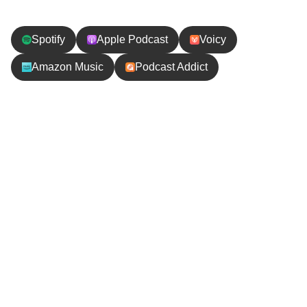
Spotify
Apple Podcast
Voicy
Amazon Music
Podcast Addict
エピソードの内容
今日はホワイトホースからカルガリーへ移動する日
です！ホワイトホースからカルガリーへの直行便は
ないので今回もバンクーバー経由。経由地のバンク
ーバー空港では夕食に海外らしい大きなハンバーガ
ーセットを食べました。
カルガリー空港に着いて荷物を受け取ろうとしたら
待っても待っても荷物が来ない。サービスカウンタ