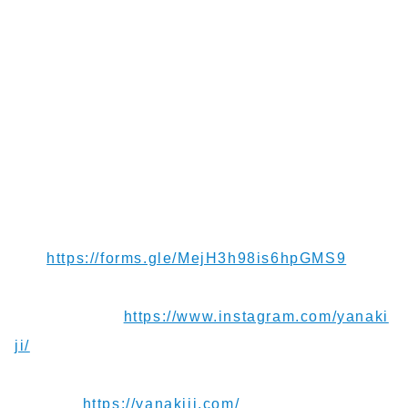
た。
宿に戻って駐車していると目の前にある丸太の上で
リスが食事をしていました！しばらくするとリスは
木に登って食事を再会。パクパク食べている姿はな
んとも愛らしかったです。
【お便り】ご連絡や応援メッセージお待ちしてま
す！
https://forms.gle/MejH3h98is6hpGMS9
【Instagram】
https://www.instagram.com/yanaki
ji/
【Blog】
https://yanakiji.com/