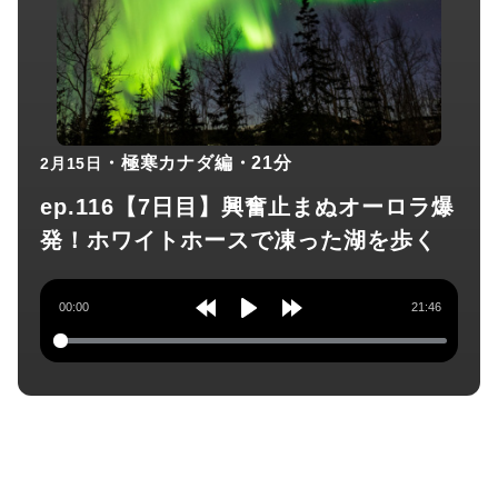
・極寒カナダ編
・21分
2月15日
ep.116【7日目】興奮止まぬオーロラ爆
発！ホワイトホースで凍った湖を歩く
00:00
21:46
Rewind
Play
Forward
10s
10s
チャンネル登録してね！