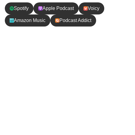
Spotify
Apple Podcast
Voicy
Amazon Music
Podcast Addict
エピソードの内容
昨日ポッドキャストを収録し終わったのが朝の4時で
した。収録を終え寝る準備をしていたら、きじーか
ら「オーロラが見えている！」との声が。
裏庭に出て撮影してみると夜空が緑色でした！！！
おととい見た時より全然強い緑色でした。そしてど
んどん色は濃くなり肉眼でもオーロラの色が分かる
ようになりました。そこからさらに色が濃くなり、
オーロラがユラユラ少し動いてるのも分かりまし