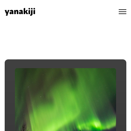
Skip
to
content
秘境ラジオ ep.116