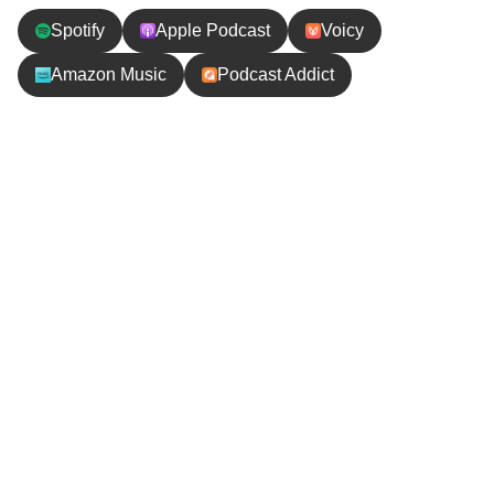
Spotify
Apple Podcast
Voicy
Amazon Music
Podcast Addict
エピソードの内容
極寒カナダにいる間、重度の花粉症であるきじーは一度も
花粉症によるくしゃみをしませんでした。目も痒くなりま
せんでした！！もしかしてカナダには花粉はないのか！？
答えは残念ながらNoで、カナダにもたくさん花粉があり
ます。
今日はそんなカナダの花粉事情と帰国後きじーの身に起き
た事件についてお話しします！
早く花粉がおさまりますように。
【お便り】ご連絡や応援メッセージお待ちしてます！