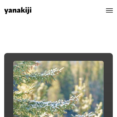
Skip
to
content
秘境ラジオ ep.137