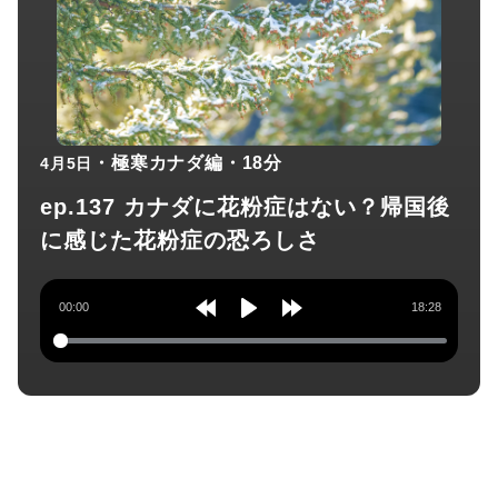
・極寒カナダ編
・18分
4月5日
ep.137 カナダに花粉症はない？帰国後
に感じた花粉症の恐ろしさ
00:00
18:28
Rewind
Play
Forward
10s
10s
チャンネル登録してね！