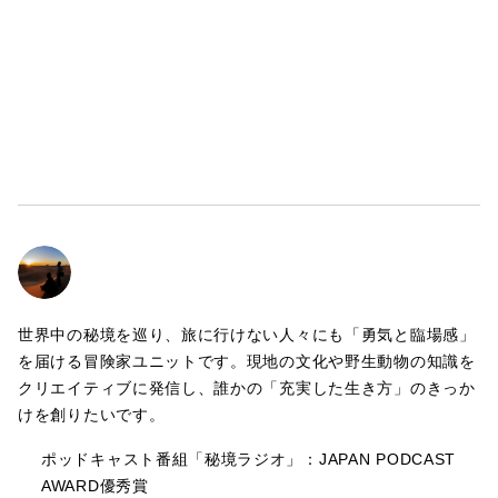
https://forms.gle/MejH3h98is6hpGMS9
【Instagram】https://www.instagram.com/yanakiji/
【Blog】https://yanakiji.com/
【Youtube】https://www.youtube.com/@yanakiji
世界中の秘境を巡り、旅に行けない人々にも「勇気と臨場感」
を届ける冒険家ユニットです。現地の文化や野生動物の知識を
クリエイティブに発信し、誰かの「充実した生き方」のきっか
けを創りたいです。
ポッドキャスト番組「秘境ラジオ」：JAPAN PODCAST
AWARD優秀賞