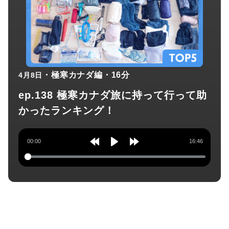
・極寒カナダ編
・16分
4月8日
ep.138 極寒カナダ旅に持って行って助
かったランキング！
00:00
16:46
Rewind
Play
Forward
10s
10s
チャンネル登録してね！