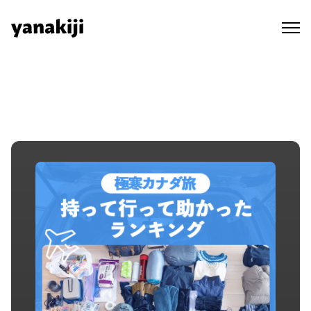
Skip
to
content
秘境ラジオ ep.138