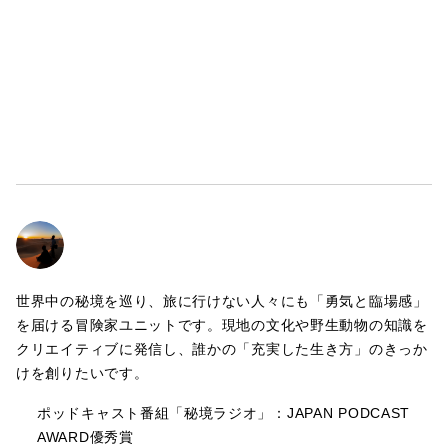
https://forms.gle/MejH3h98is6hpGMS9
【Instagram】https://www.instagram.com/yanakiji/
【Blog】https://yanakiji.com/
【Youtube】https://www.youtube.com/@yanakiji
世界中の秘境を巡り、旅に行けない人々にも「勇気と臨場感」
を届ける冒険家ユニットです。現地の文化や野生動物の知識を
クリエイティブに発信し、誰かの「充実した生き方」のきっか
けを創りたいです。
ポッドキャスト番組「秘境ラジオ」：JAPAN PODCAST
AWARD優秀賞