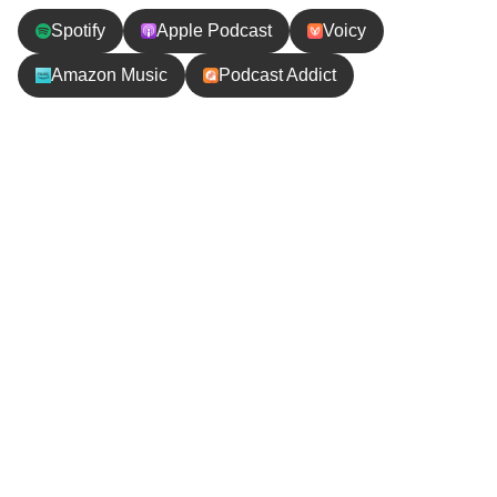
Spotify
Apple Podcast
Voicy
Amazon Music
Podcast Addict
エピソードの内容
今日は恒例の旅後の持ち物ランキングシリーズ！極寒旅
に、持って行って助かった〜と思った持ち物トップ5を発
表します。やなぎーときじーはそれぞれ違う視点でランキ
ングを考えていたのですが、1位は2人とも合致の○○でし
た！どんな視点で考えても絶対○○が1位です。果たして1
位は何でしょうか！？
実際旅をして感じたこともふまえてお話ししますので、参
考になったら嬉しいです。
【お便り】ご連絡や応援メッセージお待ちしてます！