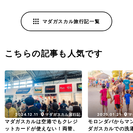
マダガスカル旅行記一覧
こちらの記事も人気です
2024.12.11
マダガスカル旅行記
2025.01.21
マ
マダガスカルは空港でもクレジ
モロンダバからマ
ットカードが使えない！両替、
ダガスカルでの洗