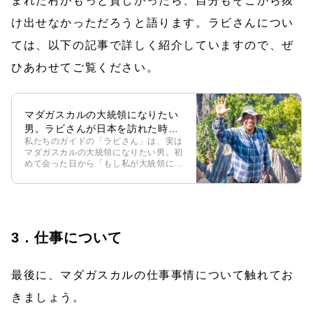
まれた村がもっと貧しかったら、自分もそこから抜
け出せなかっただろうと語ります。ラビさんについ
ては、以下の記事で詳しく紹介していますので、ぜ
ひあわせてご覧ください。
マダガスカルの大統領になりたい
男。ラビさんが日本を訪れた時の
私たちのガイドの「ラビさん」は、実は
感想が楽しい
マダガスカルの大統領になりたい男。初
めて会った日から「もし私が大統領にな
ったら〇〇したい」と事あるごとに口に
していました。最初は軽いジョークかと
思っていましたが、日に日に熱を帯びる
彼の […]
3．仕事について
最後に、マダガスカルの仕事事情について触れてお
きましょう。