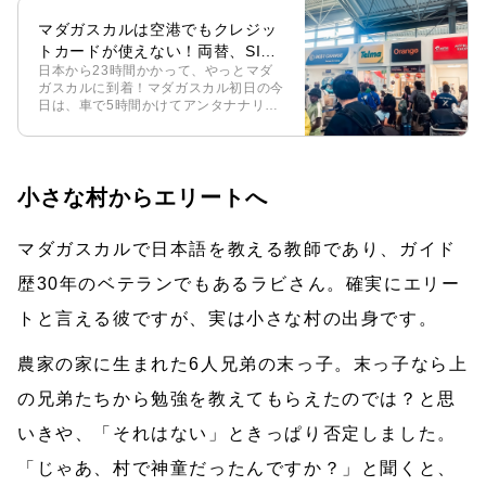
マダガスカルは空港でもクレジッ
トカードが使えない！両替、SIM
日本から23時間かかって、やっとマダ
カード購入
ガスカルに到着！マダガスカル初日の今
日は、車で5時間かけてアンタナナリボ
の空港からアンツィラベへ移動しまし
た。道中、目に飛び込む初めての光景や
人々にワクワクしっぱなしでした！ 今
回は、 […]
小さな村からエリートへ
マダガスカルで日本語を教える教師であり、ガイド
歴30年のベテランでもあるラビさん。確実にエリー
トと言える彼ですが、実は小さな村の出身です。
農家の家に生まれた6人兄弟の末っ子。末っ子なら上
の兄弟たちから勉強を教えてもらえたのでは？と思
いきや、「それはない」ときっぱり否定しました。
「じゃあ、村で神童だったんですか？」と聞くと、