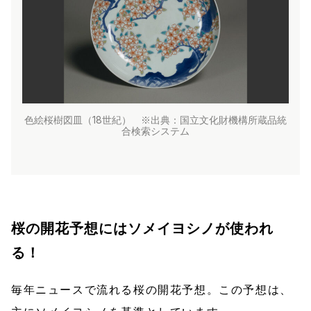
色絵桜樹図皿（18世紀） ※出典：
国立文化財機構所蔵品統
合検索システム
桜の開花予想にはソメイヨシノが使われ
る！
毎年ニュースで流れる桜の開花予想。この予想は、