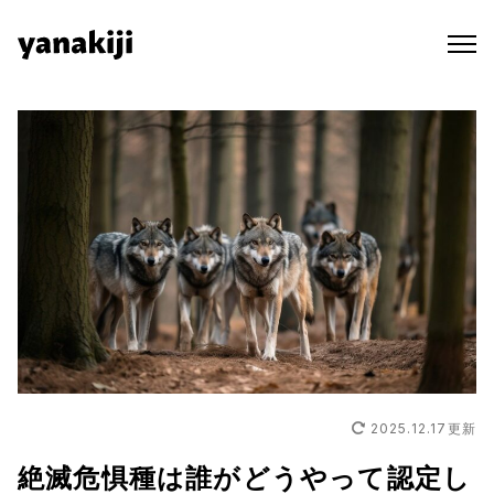
Skip
to
content
2025.12.17
更新
絶滅危惧種は誰がどうやって認定し