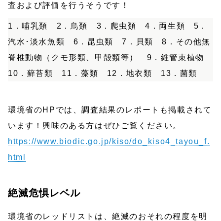
査および評価を行うそうです！
1．哺乳類 2．鳥類 3．爬虫類 4．両生類 5．
汽水･淡水魚類 6．昆虫類 7．貝類 8．その他無
脊椎動物（クモ形類、甲殻類等） 9．維管束植物
10．蘚苔類 11．藻類 12．地衣類 13．菌類
環境省のHPでは、調査結果のレポートも掲載されて
います！興味のある方はぜひご覧ください。
https://www.biodic.go.jp/kiso/do_kiso4_tayou_f.
html
絶滅危惧レベル
環境省のレッドリストは、絶滅のおそれの程度を明