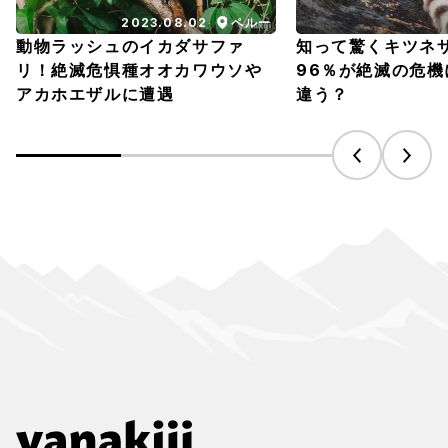
2023.08.02
ペルー
動物ラッシュのイカダサファ
知って驚くキツネ
リ！絶滅危惧種オオカワウソや
96％が絶滅の危
アカホエザルに遭遇
違う？