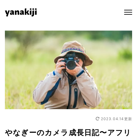
Skip
to
content
2023.04.14
更新
やなぎーのカメラ成長日記〜アフリ