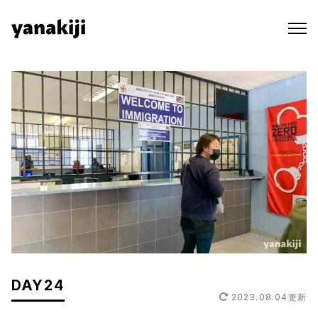
Skip
to
content
DAY24
2023.08.04
更新