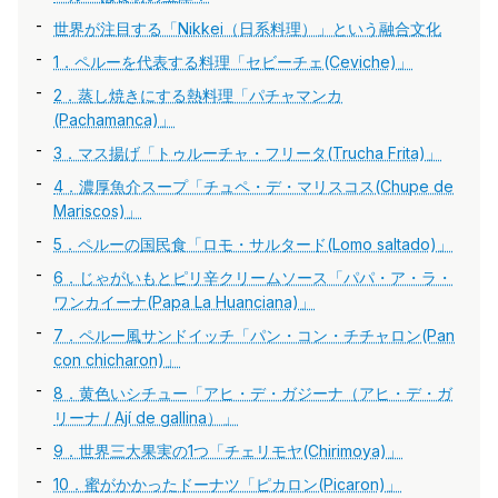
世界が注目する「Nikkei（日系料理）」という融合文化
1．ペルーを代表する料理「セビーチェ(Ceviche)」
2．蒸し焼きにする熱料理「パチャマンカ
(Pachamanca)」
3．マス揚げ「トゥルーチャ・フリータ(Trucha Frita)」
4．濃厚魚介スープ「チュペ・デ・マリスコス(Chupe de
Mariscos)」
5．ペルーの国民食「ロモ・サルタード(Lomo saltado)」
6．じゃがいもとピリ辛クリームソース「パパ・ア・ラ・
ワンカイーナ(Papa La Huanciana)」
7．ペルー風サンドイッチ「パン・コン・チチャロン(Pan
con chicharon)」
8．黄色いシチュー「アヒ・デ・ガジーナ（アヒ・デ・ガ
リーナ / Ají de gallina）」
9．世界三大果実の1つ「チェリモヤ(Chirimoya)」
10．蜜がかかったドーナツ「ピカロン(Picaron)」