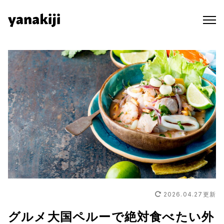
Skip
to
content
2026.04.27
更新
グルメ大国ペルーで絶対食べたい外