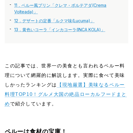
11．ペルー風プリン「クレマ・ボルテアダ(Crema
Volteada)」
12．デザートの定番「ルクマ味(Lucuma)」
13．黄色いコーラ「インカコーラ(INCA KOLA)」
この記事では、世界一の美食とも言われるペルー料
理について網羅的に解説します。実際に食べて美味
しかったランキングは
【現地厳選】美味なるペルー
料理TOP10！グルメ大国の絶品ローカルフードまと
め
で紹介しています。
ペルーは食材の宝庫！