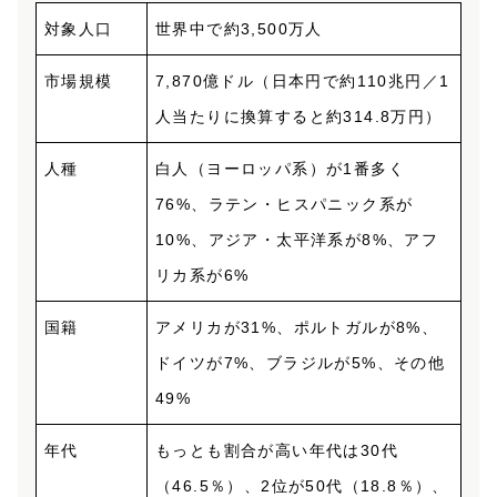
対象人口
世界中で約3,500万人
市場規模
7,870億ドル（日本円で約110兆円／1
人当たりに換算すると約314.8万円）
人種
白人（ヨーロッパ系）が1番多く
76%、ラテン・ヒスパニック系が
10%、アジア・太平洋系が8%、アフ
リカ系が6%
国籍
アメリカが31%、ポルトガルが8%、
ドイツが7%、ブラジルが5%、その他
49%
年代
もっとも割合が高い年代は30代
（46.5％）、2位が50代（18.8％）、