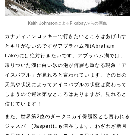
Keith Johnston
による
Pixabay
からの画像
カナディアンロッキーで行きたいところはあげ出す
とキリがないのですがアブラハム湖(Abraham
Lake)には絶対行きたいです。アブラハム湖では、
凍りついた湖に白い氷の泡が何層も重なる現象「ア
イスバブル」が見れると言われています。その日の
天気や状況によってアイスバブルの状態は変わって
しまうので運次第なところはありますが、見れると
信じています！
また、世界第2位のダークスカイ保護区とも言われる
ジャスパー(Jasper)にも滞在します。わざわざ新月