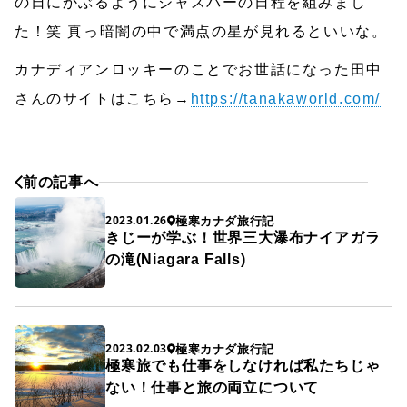
の日にかぶるようにジャスパーの日程を組みまし
た！笑 真っ暗闇の中で満点の星が見れるといいな。
カナディアンロッキーのことでお世話になった田中
さんのサイトはこちら→
https://tanakaworld.com/
前の記事へ
極寒カナダ旅行記
2023.01.26
きじーが学ぶ！世界三大瀑布ナイアガラ
の滝(Niagara Falls)
極寒カナダ旅行記
2023.02.03
極寒旅でも仕事をしなければ私たちじゃ
ない！仕事と旅の両立について