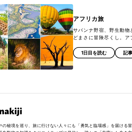
アフリカ旅
サバンナ野宿、野生動物
どまさに冒険尽くし。ア
1日目を読む
記
中の秘境を巡り、旅に行けない人々にも「勇気と臨場感」を届ける