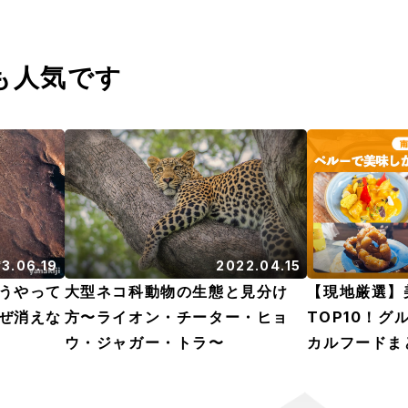
も人気です
3.06.19
2022.04.15
うやって
大型ネコ科動物の生態と見分け
【現地厳選】
ぜ消えな
方〜ライオン・チーター・ヒョ
TOP10！
ウ・ジャガー・トラ〜
カルフードま