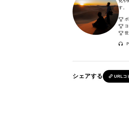
化や
す。
ポ
ヨ
世
P
シェアする
URLコ