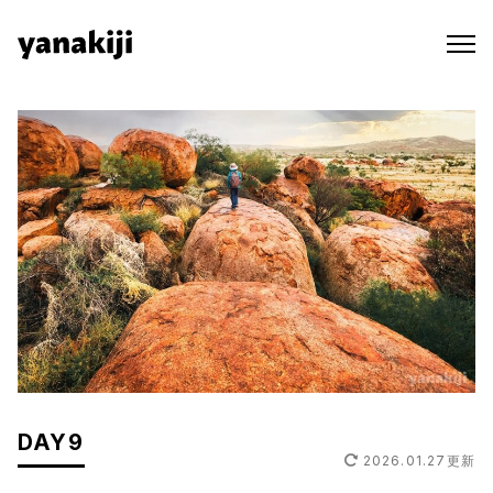
Skip
to
content
DAY9
2026.01.27
更新