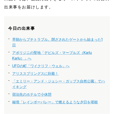
出来事をお届けします。
今日の出来事
早朝からプチトラブル。閉ざされたゲートから始まった1
日
アボリジニの聖地「デビルズ・マーブルズ（Karlu
Karlu）」へ
UFOの町「ワイクリフ・ウェル」へ
アリススプリングスに到着！
「エミリー・アンド・ジェシー・ガップス自然公園」でハ
イキング
宿泊先のホテルで小休憩
秘境「レインボーバレー」で燃えるような夕日を堪能