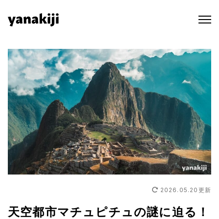
Skip
to
content
2026.05.20
更新
天空都市マチュピチュの謎に迫る！