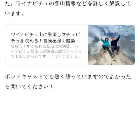
た。ワイナピチュの登山情報などを詳しく解説して
います。
ワイナピチュ山に登頂しマチュピ
チュを眺める！冒険感強く超楽し
冒険心くすぐられる登山に大満足。 ワ
い
イナピチュ登山は冒険感万歳でとっっっ
ても楽しかったです！！ワイナピチュ
は、マチュピチュのすぐ後ろにある山
で、頂上からはマチュピチュ遺跡を上か
ら眺めることができます！ 今日の出来
ポッドキャストでも熱く語っていますのでよかった
事 バス […]
ら聞いてください！