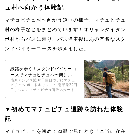
ュ村へ向かう体験記
マチュピチュ村へ向かう道中の様子、マチュピチュ
村の様子などをまとめています！オリャンタイタン
ボ村からバスに乗り、バス降車後にあの有名なスタ
ンドバイミーコースを歩きました。
線路を歩く！スタンドバイミーコ
ースでマチュピチュへ〜楽しい植
南米アンデス旅32日目はついにマチュ
物博士と共に〜
ピチュへ ポッドキャスト： 南米旅32日
目、ついにマチュピチュ冒険スタートで
す！！今日の移動ルート→オリャンタイ
タンボ村から、「コレクティーボ」と呼
ばれる乗合バスに乗って水力発電所駅へ
▼初めてマチュピチュ遺跡を訪れた体験
[…]
記
マチュピチュを初めて肉眼で見たとき「本当に存在