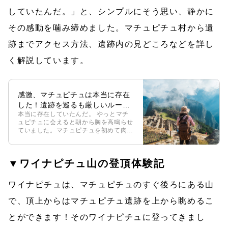
していたんだ。」と、シンプルにそう思い、静かに
その感動を噛み締めました。マチュピチュ村から遺
跡までアクセス方法、遺跡内の見どころなどを詳し
く解説しています。
感激、マチュピチュは本当に存在
した！遺跡を巡るも厳しいルール
本当に存在していたんだ。 やっとマチ
に苦戦
ュピチュに会えると朝から胸を高鳴らせ
ていました。マチュピチュを初めて肉眼
で見たとき「本当に存在していたん
だ。」と、シンプルにそう思い、静かに
その感動を噛み締めました。 マチュピ
▼ワイナピチュ山の登頂体験記
チュ遺跡 […]
ワイナピチュは、マチュピチュのすぐ後ろにある山
で、頂上からはマチュピチュ遺跡を上から眺めるこ
とができます！そのワイナピチュに登ってきまし