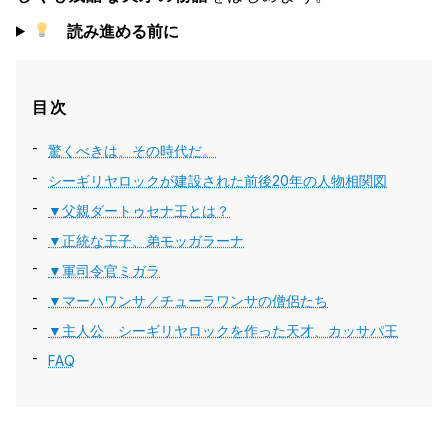
読み進める前に
目次
驚くべきは、その時代だ。
シーギリヤロックが建設された前後20年の人物相関図
▼父親ダートゥセナ王とは？
▼正統な王子、弟モッガラーナ
▼軍司令官ミガラ
▼マーハワンサ／チューラワンサの僧侶たち
▼主人公 シーギリヤロックを作った天才、カッサパ王
FAQ