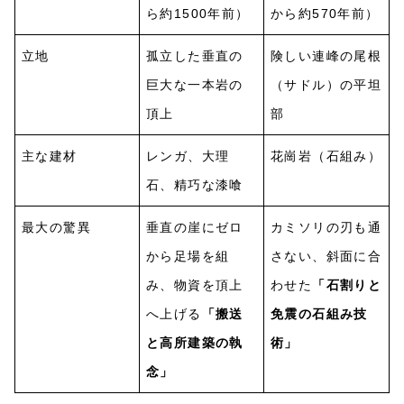
ら約1500年前）
から約570年前）
立地
孤立した垂直の
険しい連峰の尾根
巨大な一本岩の
（サドル）の平坦
頂上
部
主な建材
レンガ、大理
花崗岩（石組み）
石、精巧な漆喰
最大の驚異
垂直の崖にゼロ
カミソリの刃も通
から足場を組
さない、斜面に合
み、物資を頂上
わせた
「石割りと
へ上げる
「搬送
免震の石組み技
と高所建築の執
術」
念」