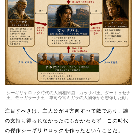
シーギリヤロック時代の人物相関図：カッサパ王、ダートゥセナ
王、モッガラーナ王、軍司令官ミガラの人物像から想像した顔。
注目すべきは、主人公が４方向すべて敵であり、誰
の支持も得られなかったにもかかわらず、この時代
の傑作シーギリヤロックを作ったということだ。