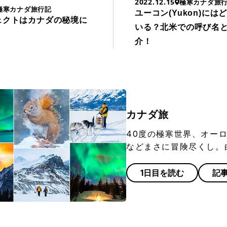
2022.12.15
極寒カナダ旅
極寒カナダ旅行記
ユーコン(Yukon)に
ェクトはカナダの秘境に
いる？北米での呼び名
介！
カナダ旅
40度の極寒世界、オー
などまさに冒険尽くし。
1日目を読む
記