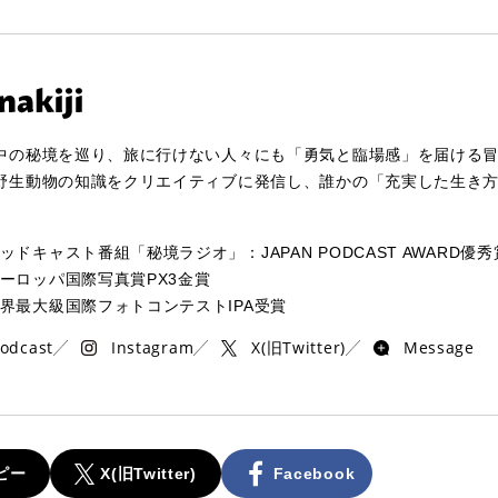
中の秘境を巡り、旅に行けない人々にも「勇気と臨場感」を届ける
野生動物の知識をクリエイティブに発信し、誰かの「充実した生き
ッドキャスト番組「秘境ラジオ」：JAPAN PODCAST AWARD優秀
ーロッパ国際写真賞PX3金賞
界最大級国際フォトコンテストIPA受賞
odcast
Instagram
X(旧Twitter)
Message
ピー
X(旧Twitter)
Facebook