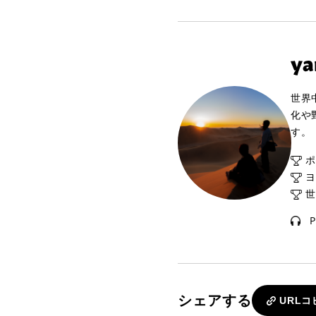
世界
化や
す。
ポ
ヨ
世
P
シェアする
URLコ