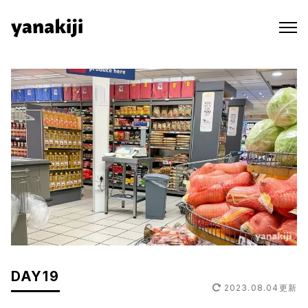
Skip
to
content
DAY19
2023.08.04
更新